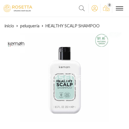
0
inicio
peluquería
HEALTHY SCALP SHAMPOO