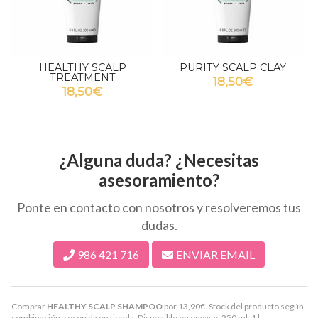
PURITY SCALP CLAY
PURITY SCALP SHAMPOO
18,50€
43,90€
más variaciones
¿Alguna duda? ¿Necesitas
asesoramiento?
Ponte en contacto con nosotros y resolveremos tus
dudas.
986 421 716
ENVIAR EMAIL
Comprar
HEALTHY SCALP SHAMPOO
por
13,90
€
. Stock del producto según
combinación, recogida en tienda. Disponible en envase: 250 ml; 1 l.