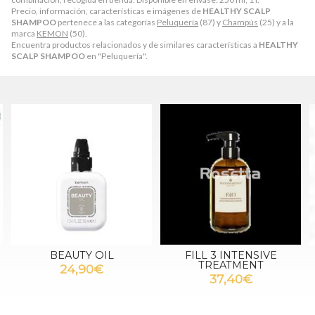
Precio, información, características e imágenes de
HEALTHY SCALP
SHAMPOO
pertenece a las categorías
Peluquería
(87) y
Champús
(25) y a la
marca
KEMON
(50).
Encuentra productos relacionados y de similares características a
HEALTHY
SCALP SHAMPOO
en "Peluquería".
FILL 3 INTENSIVE
FUSION LUXURY MASK
TREATMENT
87,10€
37,40€