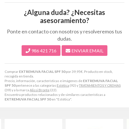
¿Alguna duda? ¿Necesitas
asesoramiento?
Ponte en contacto con nosotros y resolveremos tus
dudas.
986 421 716
ENVIAR EMAIL
Comprar
EXTREMUVA FACIAL SPF 50
por
39,95
€
. Producto en stock,
recogida en tienda.
Precio, información, características e imágenes de
EXTREMUVA FACIAL
SPF 50
pertenece a las categorías
Estética
(92) y
TRATAMIENTOS Y CREMAS
(39) y a la marca
Alissi Bronte
(22).
Encuentra productos relacionados y de similares características a
EXTREMUVA FACIAL SPF 50
en "Estética".