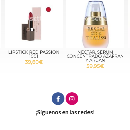
N
NECTAR. SÉRUM
POLIVITAMINIC CREMA
CONCENTRADO AZAFRÁN
ILUMINADORA
Y ARGAN
59,95€
59,95€
¡Síguenos en las redes!