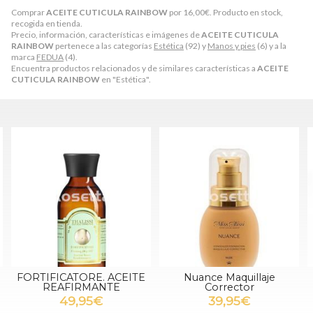
Comprar
ACEITE CUTICULA RAINBOW
por
16,00
€
. Producto en stock,
recogida en tienda.
Precio, información, características e imágenes de
ACEITE CUTICULA
RAINBOW
pertenece a las categorías
Estética
(92) y
Manos y pies
(6) y a la
marca
FEDUA
(4).
Encuentra productos relacionados y de similares características a
ACEITE
CUTICULA RAINBOW
en "Estética".
ACEITE
Nuance Maquillaje
SEA FOAM
TE
Corrector
19,95€
39,95€