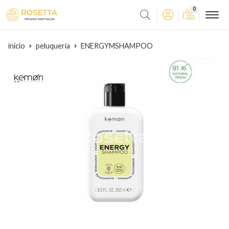
0
inicio
peluquería
ENERGYMSHAMPOO