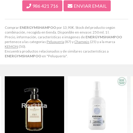
986 421 716
ENVIAR EMAIL
Comprar
ENERGYMSHAMPOO
por
13,90
€
. Stock del producto según
combinación, recogida en tienda. Disponible en envase: 250 ml; 1 l.
Precio, información, características e imágenes de
ENERGYMSHAMPOO
pertenece a las categorías
Peluquería
(87) y
Champús
(25) y a la marca
KEMON
(50).
Encuentra productos relacionados y de similares características a
ENERGYMSHAMPOO
en "Peluquería".