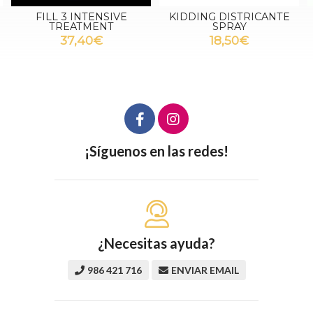
E
KIDDING DISTRICANTE
MORINGA WASH
SPRAY
32,00€
18,50€
más variaciones
¡Síguenos en las redes!
¿Necesitas ayuda?
986 421 716
ENVIAR EMAIL