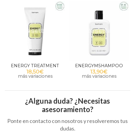
MENT
ENERGYMSHAMPOO
ENERGY LOTION
13,90€
34,30€
nes
más variaciones
¿Alguna duda? ¿Necesitas
asesoramiento?
Ponte en contacto con nosotros y resolveremos tus
dudas.