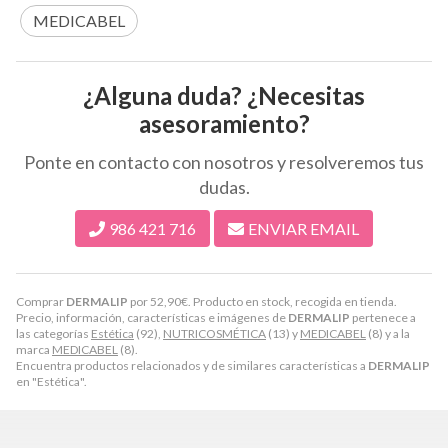
MEDICABEL
¿Alguna duda? ¿Necesitas
asesoramiento?
Ponte en contacto con nosotros y resolveremos tus
dudas.
986 421 716
ENVIAR EMAIL
Comprar
DERMALIP
por
52,90
€
. Producto en stock, recogida en tienda.
Precio, información, características e imágenes de
DERMALIP
pertenece a
las categorías
Estética
(92),
NUTRICOSMÉTICA
(13) y
MEDICABEL
(8) y a la
marca
MEDICABEL
(8).
Encuentra productos relacionados y de similares características a
DERMALIP
en "Estética".