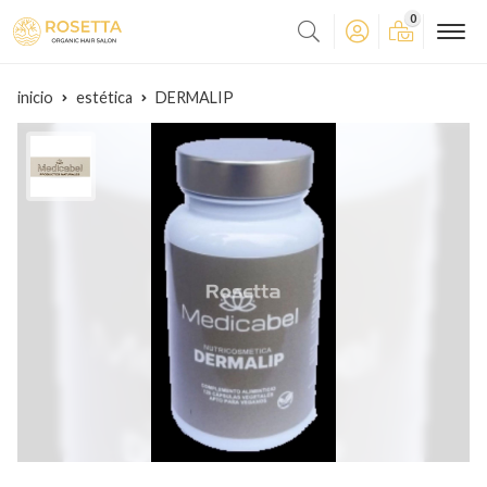
0
inicio
estética
DERMALIP