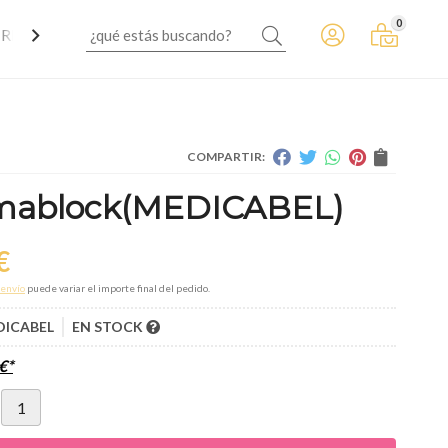
0
 REGALAR
COMPARTIR:
mablock
(MEDICABEL)
€
envío
puede variar el importe final del pedido.
DICABEL
EN STOCK
€
*