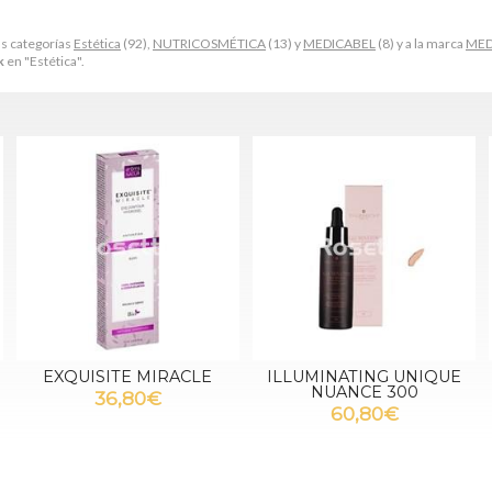
as categorías
Estética
(92),
NUTRICOSMÉTICA
(13) y
MEDICABEL
(8) y a la marca
MED
k
en "Estética".
EXQUISITE MIRACLE
ILLUMINATING UNIQUE
NUANCE 300
36,80€
60,80€