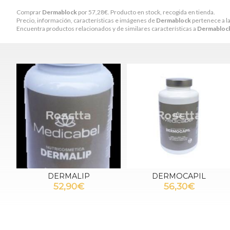
Comprar
Dermablock
por
57,28
€
. Producto en stock, recogida en tienda.
Precio, información, características e imágenes de
Dermablock
pertenece a l
Encuentra productos relacionados y de similares características a
Dermabloc
DERMALIP
DERMOCAPIL
52,90€
56,30€