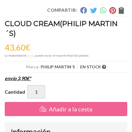
COMPARTIR:
CLOUD CREAM
(PHILIP MARTIN
´S)
43,60
€
La modalidad de
envío
puede variar el importe final del pedido.
Marca:
PHILIP MARTIN´S
EN STOCK
envío
3,90
€
*
Cantidad
Añadir a la cesta