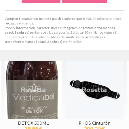
Comprar
tratamiento manos ( paack 3 sobres)
por
8,50
€
. Producto en stock,
recogida en tienda.
Precio, información, características e imágenes de
tratamiento manos (
paack 3 sobres)
pertenece a las categorías
Estética
(92) y
Manos y pies
(6).
Encuentra productos relacionados y de similares características a
tratamiento manos ( paack 3 sobres)
en "Estética".
FHOS Cinturón
FORTIFICATORE. ACEITE
REAFIRMANTE
299,00€