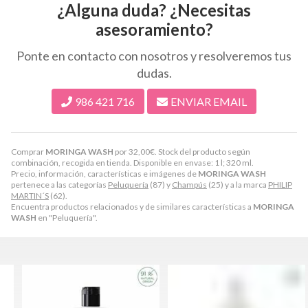
¿Alguna duda? ¿Necesitas
asesoramiento?
Ponte en contacto con nosotros y resolveremos tus
dudas.
986 421 716
ENVIAR EMAIL
Comprar
MORINGA WASH
por
32,00
€
. Stock del producto según
combinación, recogida en tienda. Disponible en envase: 1 l; 320 ml.
Precio, información, características e imágenes de
MORINGA WASH
pertenece a las categorías
Peluquería
(87) y
Champús
(25) y a la marca
PHILIP
MARTIN´S
(62).
Encuentra productos relacionados y de similares características a
MORINGA
WASH
en "Peluquería".