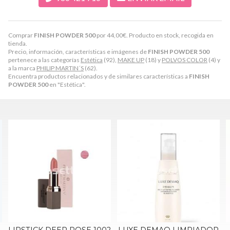
Comprar
FINISH POWDER 500
por
44,00
€
. Producto en stock, recogida en
tienda.
Precio, información, características e imágenes de
FINISH POWDER 500
pertenece a las categorías
Estética
(92),
MAKE UP
(18) y
POLVOS COLOR
(4) y
a la marca
PHILIP MARTIN´S
(62).
Encuentra productos relacionados y de similares características a
FINISH
POWDER 500
en "Estética".
002
LUXE DEMAQ LIMPIADOR
POLIVITAMINIC CREMA