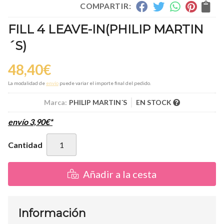
COMPARTIR:
FILL 4 LEAVE-IN
(PHILIP MARTIN
´S)
48,40
€
La modalidad de
envío
puede variar el importe final del pedido.
Marca:
PHILIP MARTIN´S
EN STOCK
envío
3,90
€
*
Cantidad
Añadir a la cesta
Información