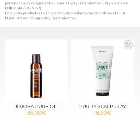
pertenece a las categorías
Peluquería
(87) y
Tratamientos
(30) y a la marca
PHILIP MARTIN´S
(62).
Encuentra productos relacionados y de similares características a
FILL 4
LEAVE-IN
en "Peluquería", "Tratamientos".
JOJOBA PURE OIL
PURITY SCALP CLAY
35,00€
18,50€