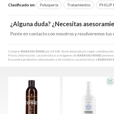
Clasificado en:
Peluquería
Tratamientos
PHILIP
¿Alguna duda? ¿Necesitas asesorami
Ponte en contacto con nosotros y resolveremos tus 
Comprar
BABASSU RINSE
por
24,50
€
. Stock del producto según combinación, 
Precio, información, características e imágenes de
BABASSU RINSE
pertenece
Encuentra productos relacionados y de similares características a
BABASSU 