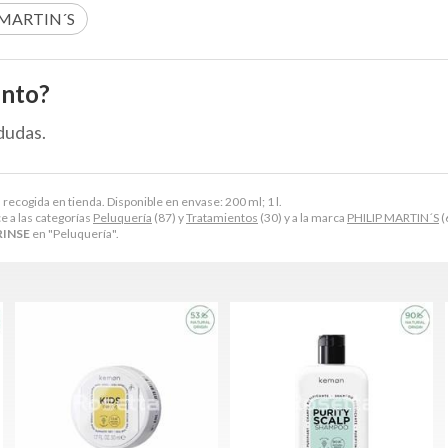
 MARTIN´S
ento?
dudas.
recogida en tienda. Disponible en envase: 200 ml; 1 l.
 a las categorías
Peluquería
(87) y
Tratamientos
(30) y a la marca
PHILIP MARTIN´S
(
RINSE
en "Peluquería".