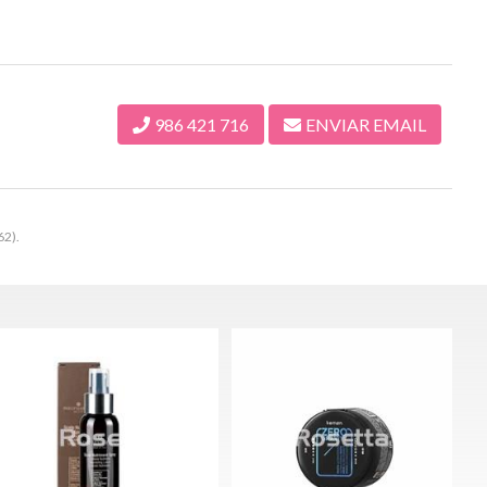
986 421 716
ENVIAR EMAIL
62).