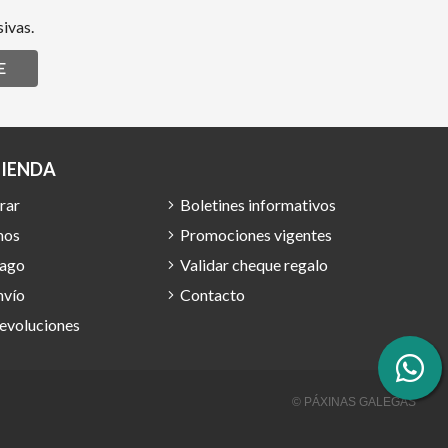
ivas.
E
TIENDA
rar
Boletines informativos
mos
Promociones vigentes
pago
Validar cheque regalo
nvío
Contacto
devoluciones
© PÁXINAS GALEGAS