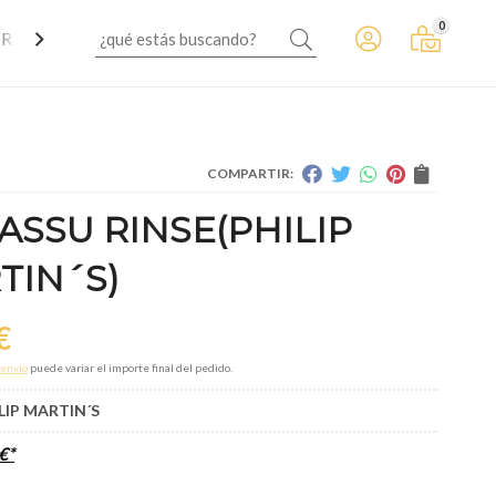
0
 REGALAR
COMPARTIR:
ASSU RINSE
(PHILIP
TIN´S)
€
envío
puede variar el importe final del pedido.
LIP MARTIN´S
€
*